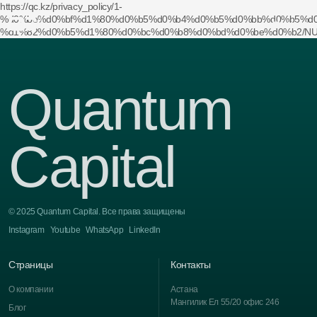
https://qc.kz/privacy_policy/1-
%d0%be%d0%bf%d1%80%d0%b5%d0%b4%d0%b5%d0%bb%d0%b5%d
меню
%d1%82%d0%b5%d1%80%d0%bc%d0%b8%d0%bd%d0%be%d0%b2/NU
Quantum
Capital
© 2025 Quantum Capital. Все права защищены
Instagram
Youtube
WhatsApp
LinkedIn
Страницы
Контакты
О компании
Астана
Мангилик Ел 55/20 офис 246
Блог