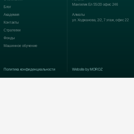
Мангилик Ел 55/20 офис 246
Блог
Академия
Алматы
ул. Ходжанова, 2/2, 7 этаж, офис 22
Контакты
Стратегии
Фонды
Машинное обучение
Политика конфиденциальности
Website by MOROZ