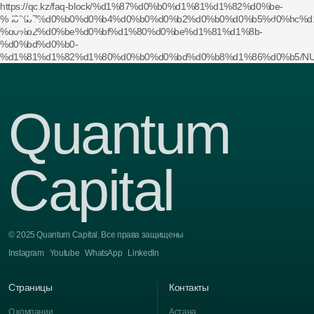
https://qc.kz/faq-block/%d1%87%d0%b0%d1%81%d1%82%d0%be-
%d0%b7%d0%b0%d0%b4%d0%b0%d0%b2%d0%b0%d0%b5%d0%bc%d
меню
%d0%b2%d0%be%d0%bf%d1%80%d0%be%d1%81%d1%8b-
%d0%bd%d0%b0-
%d1%81%d1%82%d1%80%d0%b0%d0%bd%d0%b8%d1%86%d0%b5/N
Quantum
Capital
© 2025 Quantum Capital. Все права защищены
Instagram
Youtube
WhatsApp
LinkedIn
Страницы
Контакты
О компании
Астана